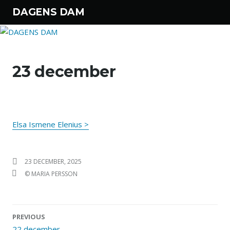
DAGENS DAM
Hoppa till innehåll
23 december
Elsa Ismene Elenius >
PUBLICERAT DEN
23 DECEMBER, 2025
FÖRFATTARE
© MARIA PERSSON
PREVIOUS
22 december