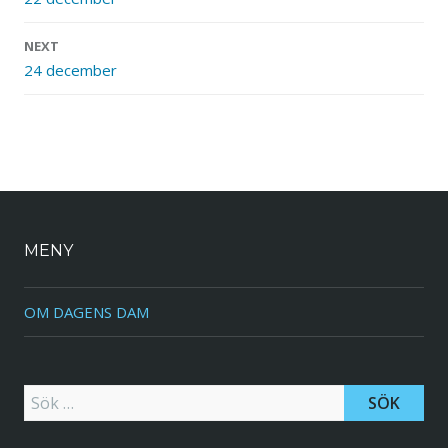
Inläggsnavigering
NEXT
24 december
MENY
OM DAGENS DAM
Sök efter: