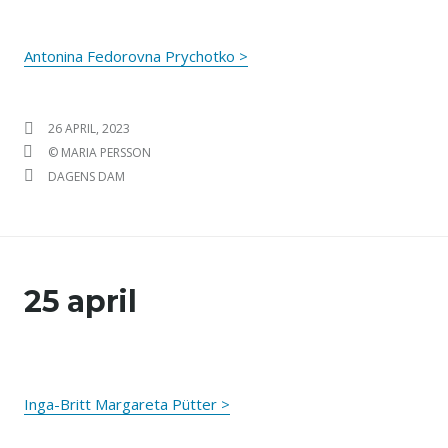
Antonina Fedorovna Prychotko >
PUBLICERAT DEN
26 APRIL, 2023
FÖRFATTARE
© MARIA PERSSON
KATEGORIER
DAGENS DAM
25 april
Inga-Britt Margareta Pütter >