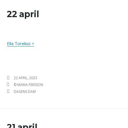
22 april
Ella Torelius >
PUBLICERAT DEN
22 APRIL, 2023
FÖRFATTARE
© MARIA PERSSON
KATEGORIER
DAGENS DAM
21 april