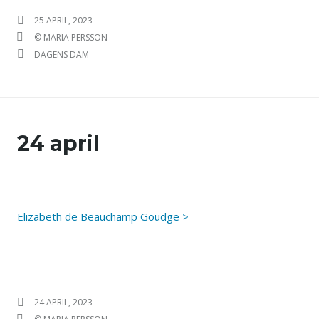
PUBLICERAT DEN
25 APRIL, 2023
FÖRFATTARE
© MARIA PERSSON
KATEGORIER
DAGENS DAM
24 april
Elizabeth de Beauchamp Goudge >
PUBLICERAT DEN
24 APRIL, 2023