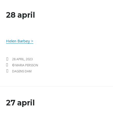
28 april
Helen Barbey >
PUBLICERAT DEN
28 APRIL, 2023
FÖRFATTARE
© MARIA PERSSON
KATEGORIER
DAGENS DAM
27 april