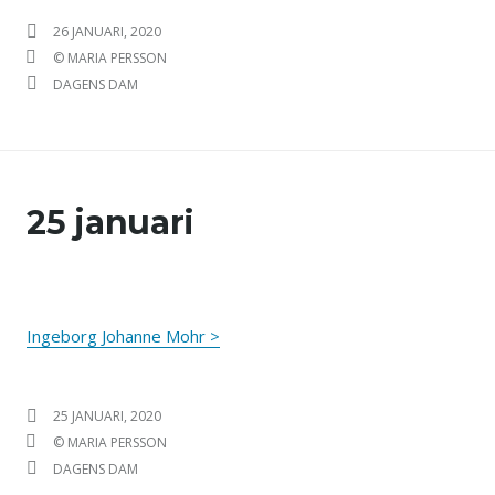
PUBLICERAT DEN
26 JANUARI, 2020
FÖRFATTARE
© MARIA PERSSON
KATEGORIER
DAGENS DAM
25 januari
Ingeborg Johanne Mohr >
PUBLICERAT DEN
25 JANUARI, 2020
FÖRFATTARE
© MARIA PERSSON
KATEGORIER
DAGENS DAM