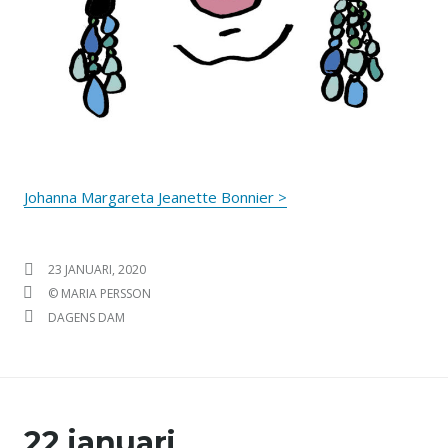
Johanna Margareta Jeanette Bonnier >
PUBLICERAT DEN
23 JANUARI, 2020
FÖRFATTARE
© MARIA PERSSON
KATEGORIER
DAGENS DAM
22 januari