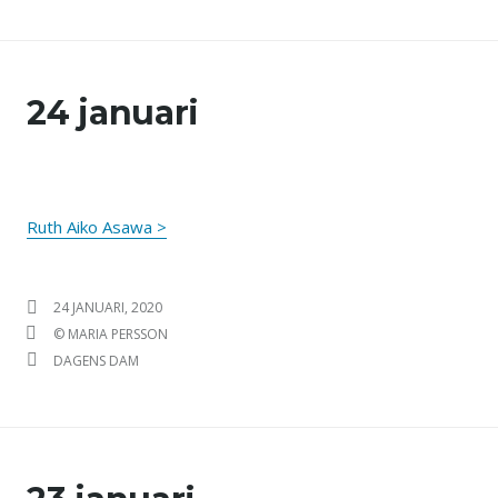
24 januari
Ruth Aiko Asawa >
PUBLICERAT DEN
24 JANUARI, 2020
FÖRFATTARE
© MARIA PERSSON
KATEGORIER
DAGENS DAM