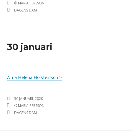
FÖRFATTARE
© MARIA PERSSON
KATEGORIER
DAGENS DAM
30 januari
Alma Helena Holsteinson >
PUBLICERAT DEN
30 JANUARI, 2020
FÖRFATTARE
© MARIA PERSSON
KATEGORIER
DAGENS DAM