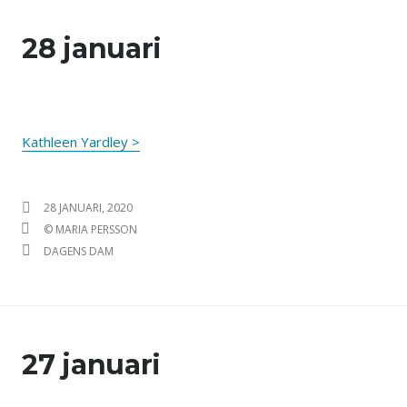
28 januari
Kathleen Yardley >
PUBLICERAT DEN
28 JANUARI, 2020
FÖRFATTARE
© MARIA PERSSON
KATEGORIER
DAGENS DAM
27 januari