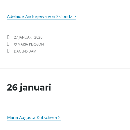
Adelaide Andrejewa von Skilondz >
PUBLICERAT DEN
27 JANUARI, 2020
FÖRFATTARE
© MARIA PERSSON
KATEGORIER
DAGENS DAM
26 januari
Maria Augusta Kutschera >