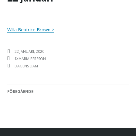
Willa Beatrice Brown >
PUBLICERAT DEN
22 JANUARI, 2020
FÖRFATTARE
© MARIA PERSSON
KATEGORIER
DAGENS DAM
FÖREGÅENDE
Inläggsnavigering