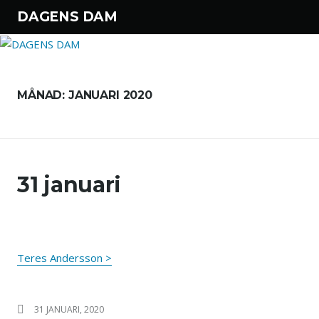
DAGENS DAM
Hoppa till innehåll
MÅNAD:
JANUARI 2020
31 januari
Teres Andersson >
PUBLICERAT DEN
31 JANUARI, 2020