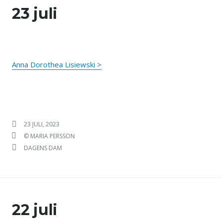
23 juli
Anna Dorothea Lisiewski >
PUBLICERAT DEN
23 JULI, 2023
FÖRFATTARE
© MARIA PERSSON
KATEGORIER
DAGENS DAM
22 juli