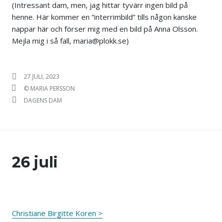
(Intressant dam, men, jag hittar tyvärr ingen bild på
henne. Här kommer en ”interrimbild” tills någon kanske
nappar här och förser mig med en bild på Anna Olsson.
Mejla mig i så fall, maria@plokk.se)
PUBLICERAT DEN
27 JULI, 2023
FÖRFATTARE
© MARIA PERSSON
KATEGORIER
DAGENS DAM
26 juli
Christiane Birgitte Koren >