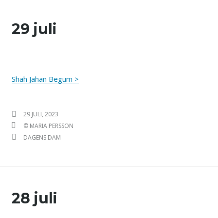
29 juli
Shah Jahan Begum >
PUBLICERAT DEN
29 JULI, 2023
FÖRFATTARE
© MARIA PERSSON
KATEGORIER
DAGENS DAM
28 juli