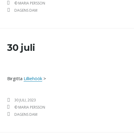
FÖRFATTARE
© MARIA PERSSON
KATEGORIER
DAGENS DAM
30 juli
Birgitta
Lilliehöök
>
PUBLICERAT DEN
30 JULI, 2023
FÖRFATTARE
© MARIA PERSSON
KATEGORIER
DAGENS DAM