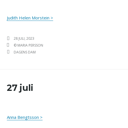
Judith Helen Morstein >
PUBLICERAT DEN
28 JULI, 2023
FÖRFATTARE
© MARIA PERSSON
KATEGORIER
DAGENS DAM
27 juli
Anna Bengtsson >