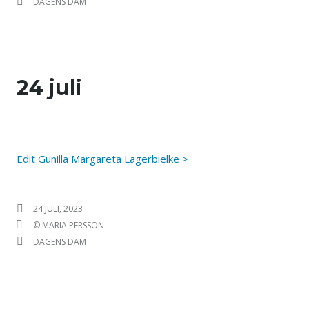
KATEGORIER
DAGENS DAM
24 juli
Edit Gunilla Margareta Lagerbielke >
PUBLICERAT DEN
24 JULI, 2023
FÖRFATTARE
© MARIA PERSSON
KATEGORIER
DAGENS DAM