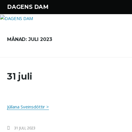
DAGENS DAM
Hoppa till innehåll
MÅNAD:
JULI 2023
31 juli
Júlíana Sveinsdóttir >
PUBLICERAT DEN
31 JULI, 2023