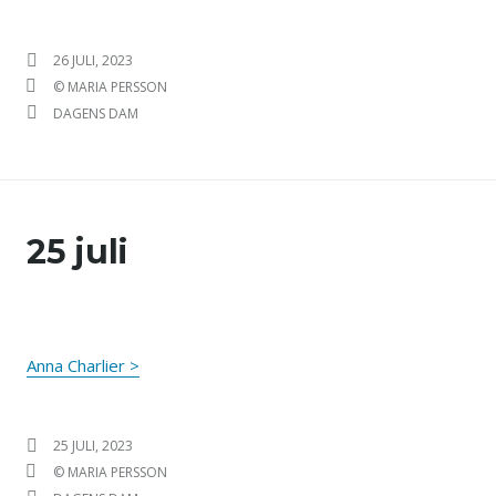
PUBLICERAT DEN
26 JULI, 2023
FÖRFATTARE
© MARIA PERSSON
KATEGORIER
DAGENS DAM
25 juli
Anna Charlier >
PUBLICERAT DEN
25 JULI, 2023
FÖRFATTARE
© MARIA PERSSON