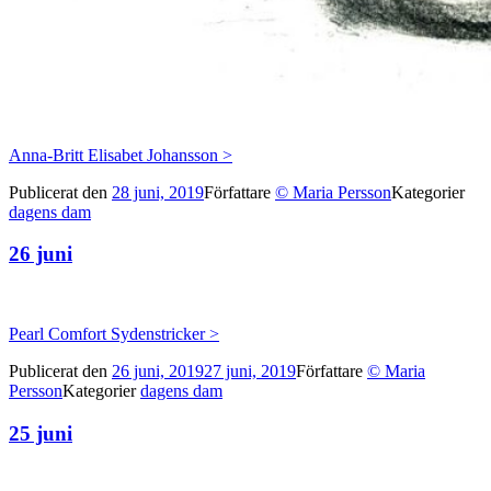
Anna-Britt Elisabet Johansson >
Publicerat den
28 juni, 2019
Författare
© Maria Persson
Kategorier
dagens dam
26 juni
Pearl Comfort Sydenstricker >
Publicerat den
26 juni, 2019
27 juni, 2019
Författare
© Maria
Persson
Kategorier
dagens dam
25 juni