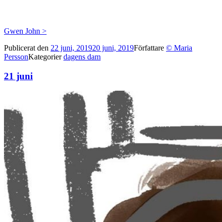
Gwen John >
Publicerat den
22 juni, 2019
20 juni, 2019
Författare
© Maria
Persson
Kategorier
dagens dam
21 juni