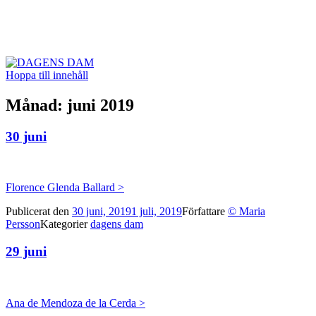
DAGENS DAM
Hoppa till innehåll
Månad:
juni 2019
30 juni
Florence Glenda Ballard >
Publicerat den
30 juni, 2019
1 juli, 2019
Författare
© Maria
Persson
Kategorier
dagens dam
29 juni
Ana de Mendoza de la Cerda >