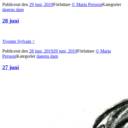
Publicerat den
29 juni, 2019
Författare
© Maria Persson
Kategorier
dagens dam
28 juni
Yvonne Sylvain >
Publicerat den
28 juni, 2019
29 juni, 2019
Författare
© Maria
Persson
Kategorier
dagens dam
27 juni