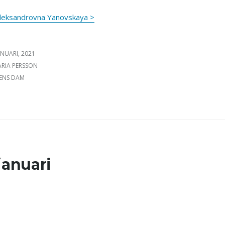
Aleksandrovna Yanovskaya >
ICERAT DEN
ANUARI, 2021
FATTARE
RIA PERSSON
GORIER
ENS DAM
januari