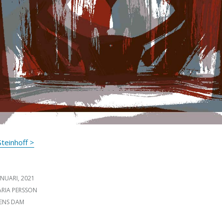
teinhoff >
ICERAT DEN
ANUARI, 2021
FATTARE
RIA PERSSON
GORIER
ENS DAM