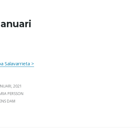
januari
pa Salavarrieta >
ICERAT DEN
ANUARI, 2021
FATTARE
RIA PERSSON
GORIER
ENS DAM