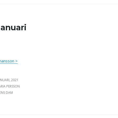
januari
ohansson >
ICERAT DEN
ANUARI, 2021
FATTARE
RIA PERSSON
GORIER
ENS DAM