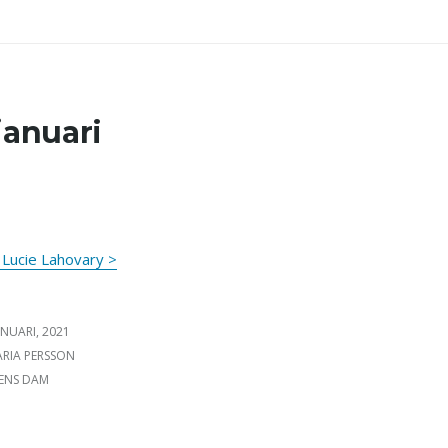
januari
Lucie Lahovary >
ICERAT DEN
ANUARI, 2021
FATTARE
RIA PERSSON
GORIER
ENS DAM