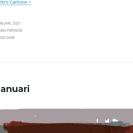
rbro Carlsson >
ICERAT DEN
ANUARI, 2021
FATTARE
RIA PERSSON
GORIER
ENS DAM
januari