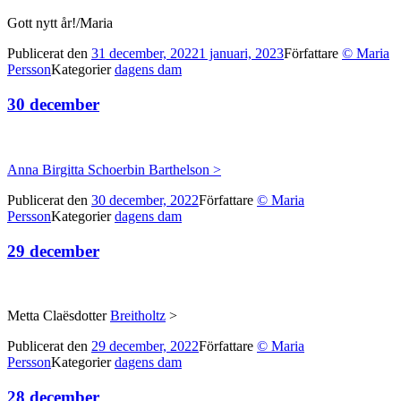
Gott nytt år!/Maria
Publicerat den
31 december, 2022
1 januari, 2023
Författare
© Maria
Persson
Kategorier
dagens dam
30 december
Anna Birgitta Schoerbin Barthelson >
Publicerat den
30 december, 2022
Författare
© Maria
Persson
Kategorier
dagens dam
29 december
Metta Claësdotter
Breitholtz
>
Publicerat den
29 december, 2022
Författare
© Maria
Persson
Kategorier
dagens dam
28 december