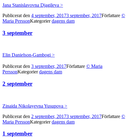
Jana Stanislavovna Djagileva >
Publicerat den
4 september, 2017
3 september, 2017
Författare
©
Maria Persson
Kategorier
dagens dam
3 september
Elin Danielson-Gambogi >
Publicerat den
3 september, 2017
Författare
© Maria
Persson
Kategorier
dagens dam
2 september
Zinaida Nikolayevna Yusupova >
Publicerat den
2 september, 2017
3 september, 2017
Författare
©
Maria Persson
Kategorier
dagens dam
1 september