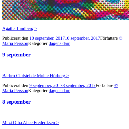
Agatha Lindberg >
Publicerat den
10 september, 2017
10 september, 2017
Författare
©
Maria Persson
Kategorier
dagens dam
9 september
Barbro Christel de Moine Hörberg >
Publicerat den
9 september, 2017
8 september, 2017
Författare
©
Maria Persson
Kategorier
dagens dam
8 september
Mitzi Otha Alice Frederiksen >